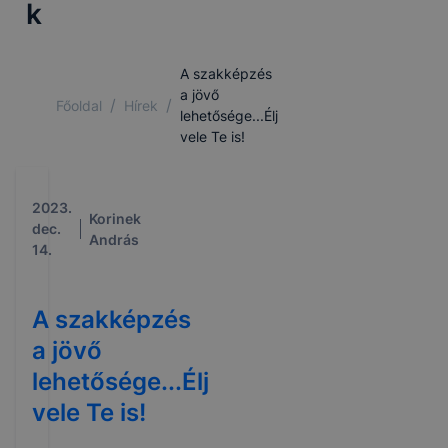
k
A szakképzés
a jövő
/
/
Főoldal
Hírek
lehetősége...Élj
vele Te is!
2023.
Korinek
dec.
András
14.
A szakképzés
a jövő
lehetősége...Élj
vele Te is!